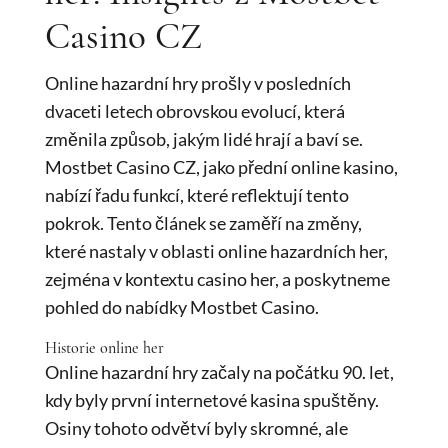
Casino CZ
Online hazardní hry prošly v posledních
dvaceti letech obrovskou evolucí, která
změnila způsob, jakým lidé hrají a baví se.
Mostbet Casino CZ, jako přední online kasino,
nabízí řadu funkcí, které reflektují tento
pokrok. Tento článek se zaměří na změny,
které nastaly v oblasti online hazardních her,
zejména v kontextu casino her, a poskytneme
pohled do nabídky Mostbet Casino.
Historie online her
Online hazardní hry začaly na počátku 90. let,
kdy byly první internetové kasina spuštěny.
Osiny tohoto odvětví byly skromné, ale