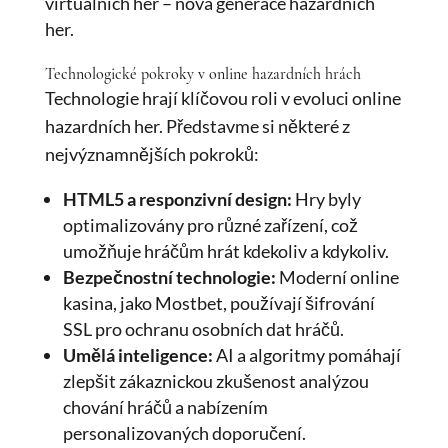
virtuálních her – nová generace hazardních
her.
Technologické pokroky v online hazardních hrách
Technologie hrají klíčovou roli v evoluci online
hazardních her. Představme si některé z
nejvýznamnějších pokroků:
HTML5 a responzivní design:
Hry byly
optimalizovány pro různé zařízení, což
umožňuje hráčům hrát kdekoliv a kdykoliv.
Bezpečnostní technologie:
Moderní online
kasina, jako Mostbet, používají šifrování
SSL pro ochranu osobních dat hráčů.
Umělá inteligence:
AI a algoritmy pomáhají
zlepšit zákaznickou zkušenost analýzou
chování hráčů a nabízením
personalizovaných doporučení.