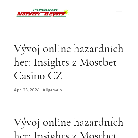
Vývoj online hazardních
her: Insights z Mostbet
Casino CZ
Apr. 23, 2026
|
Allgemein
Vývoj online hazardních
her: Insights z Mostbet