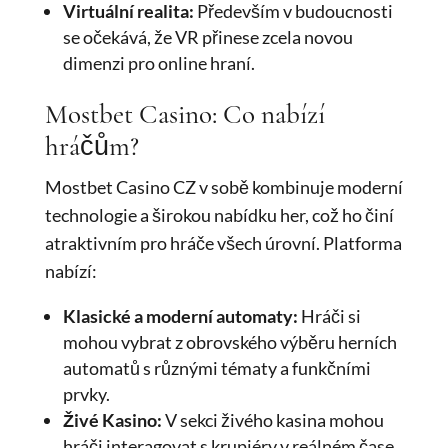
Virtuální realita:
Především v budoucnosti
se očekává, že VR přinese zcela novou
dimenzi pro online hraní.
Mostbet Casino: Co nabízí
hráčům?
Mostbet Casino CZ v sobě kombinuje moderní
technologie a širokou nabídku her, což ho činí
atraktivním pro hráče všech úrovní. Platforma
nabízí:
Klasické a moderní automaty:
Hráči si
mohou vybrat z obrovského výběru herních
automatů s různými tématy a funkčními
prvky.
Živé Kasino:
V sekci živého kasina mohou
hráči interagovat s krupiéry v reálném čase,