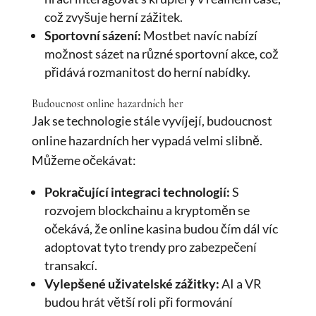
což zvyšuje herní zážitek.
Sportovní sázení:
Mostbet navíc nabízí
možnost sázet na různé sportovní akce, což
přidává rozmanitost do herní nabídky.
Budoucnost online hazardních her
Jak se technologie stále vyvíjejí, budoucnost
online hazardních her vypadá velmi slibně.
Můžeme očekávat:
Pokračující integraci technologií:
S
rozvojem blockchainu a kryptoměn se
očekává, že online kasina budou čím dál víc
adoptovat tyto trendy pro zabezpečení
transakcí.
Vylepšené uživatelské zážitky:
AI a VR
budou hrát větší roli při formování