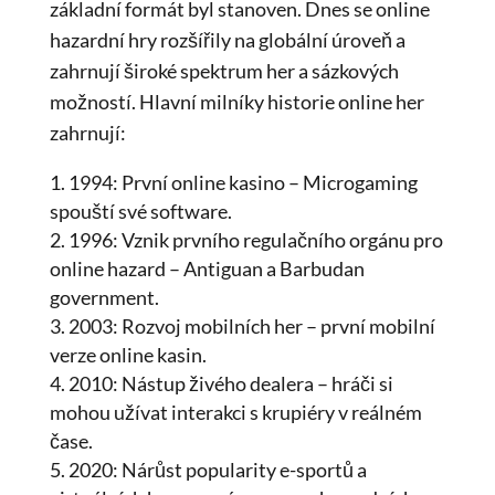
základní formát byl stanoven. Dnes se online
hazardní hry rozšířily na globální úroveň a
zahrnují široké spektrum her a sázkových
možností. Hlavní milníky historie online her
zahrnují:
1994: První online kasino – Microgaming
spouští své software.
1996: Vznik prvního regulačního orgánu pro
online hazard – Antiguan a Barbudan
government.
2003: Rozvoj mobilních her – první mobilní
verze online kasin.
2010: Nástup živého dealera – hráči si
mohou užívat interakci s krupiéry v reálném
čase.
2020: Nárůst popularity e-sportů a