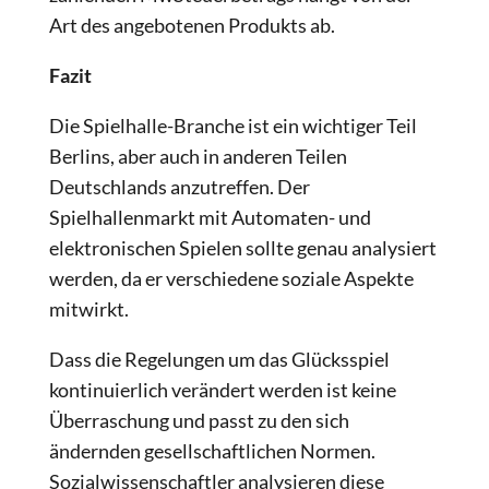
Art des angebotenen Produkts ab.
Fazit
Die Spielhalle-Branche ist ein wichtiger Teil
Berlins, aber auch in anderen Teilen
Deutschlands anzutreffen. Der
Spielhallenmarkt mit Automaten- und
elektronischen Spielen sollte genau analysiert
werden, da er verschiedene soziale Aspekte
mitwirkt.
Dass die Regelungen um das Glücksspiel
kontinuierlich verändert werden ist keine
Überraschung und passt zu den sich
ändernden gesellschaftlichen Normen.
Sozialwissenschaftler analysieren diese