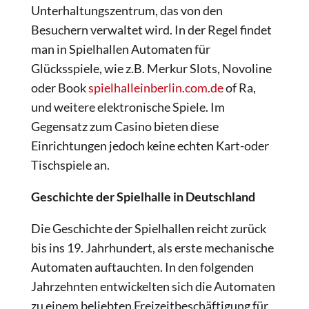
Unterhaltungszentrum, das von den
Besuchern verwaltet wird. In der Regel findet
man in Spielhallen Automaten für
Glücksspiele, wie z.B. Merkur Slots, Novoline
oder Book
spielhalleinberlin.com.de
of Ra,
und weitere elektronische Spiele. Im
Gegensatz zum Casino bieten diese
Einrichtungen jedoch keine echten Kart-oder
Tischspiele an.
Geschichte der Spielhalle in Deutschland
Die Geschichte der Spielhallen reicht zurück
bis ins 19. Jahrhundert, als erste mechanische
Automaten auftauchten. In den folgenden
Jahrzehnten entwickelten sich die Automaten
zu einem beliebten Freizeitbeschäftigung für