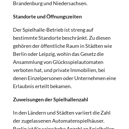
Brandenburg und Niedersachsen.
Standorte und Öffnungszeiten
Der Spielhalle-Betrieb ist streng auf
bestimmte Standorte beschränkt. Zu diesen
gehören der öffentliche Raum in Städten wie
Berlin oder Leipzig, wohin das Gesetz die
Ansammlung von Glücksspielautomaten
verboten hat, und private Immobilien, bei
denen Einzelpersonen oder Unternehmen eine
Erlaubnis erteilt bekamen.
Zuweisungen der Spielhallenzahl
In den Ländern und Städten variiert die Zahl
der zugelassenen Automatenspielhäuser.
Berlin ist für seine hohe Anzahl an Spielhallen