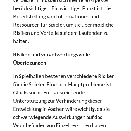
verbessern, müssen sich mehrere Aspekte
berücksichtigen. Ein wichtiger Punkt ist die
Bereitstellung von Informationen und
Ressourcen für Spieler, um sie über mögliche
Risiken und Vorteile auf dem Laufenden zu
halten.
Risiken und verantwortungsvolle
Überlegungen
In Spielhallen bestehen verschiedene Risiken
für die Spieler. Eines der Hauptprobleme ist
Glückssucht. Eine ausreichende
Unterstützung zur Verhinderung dieser
Entwicklung in Aachen wäre wichtig, da sie
schwerwiegende Auswirkungen auf das
Wohlbefinden von Einzelpersonen haben