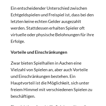
Ein entscheidender Unterschied zwischen
Echtgeldspielen und Freispiel ist, dass bei den
letzten keine echten Gelder ausgezahlt
werden. Stattdessen erhalten Spieler oft
virtuelle oder physische Belohnungen für ihre
Erfolge.
Vorteile und Einschränkungen
Zwar bieten Spielhallen in Aachen eine
Vielzahl von Spielen an, aber auch Vorteile
und Einschränkungen bestehen. Ein
Hauptvorteil ist die Möglichkeit, sich unter
freiem Himmel mit verschiedenen Spielen zu
beschäftigen.