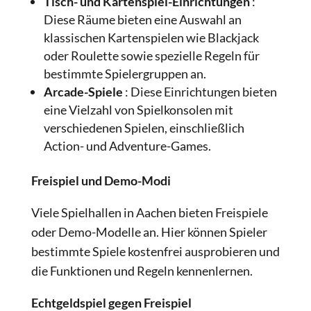
Tisch- und Kartenspiel-Einrichtungen
:
Diese Räume bieten eine Auswahl an
klassischen Kartenspielen wie Blackjack
oder Roulette sowie spezielle Regeln für
bestimmte Spielergruppen an.
Arcade-Spiele
: Diese Einrichtungen bieten
eine Vielzahl von Spielkonsolen mit
verschiedenen Spielen, einschließlich
Action- und Adventure-Games.
Freispiel und Demo-Modi
Viele Spielhallen in Aachen bieten Freispiele
oder Demo-Modelle an. Hier können Spieler
bestimmte Spiele kostenfrei ausprobieren und
die Funktionen und Regeln kennenlernen.
Echtgeldspiel gegen Freispiel