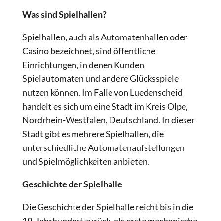
Was sind Spielhallen?
Spielhallen, auch als Automatenhallen oder
Casino bezeichnet, sind öffentliche
Einrichtungen, in denen Kunden
Spielautomaten und andere Glücksspiele
nutzen können. Im Falle von Luedenscheid
handelt es sich um eine Stadt im Kreis Olpe,
Nordrhein-Westfalen, Deutschland. In dieser
Stadt gibt es mehrere Spielhallen, die
unterschiedliche Automatenaufstellungen
und Spielmöglichkeiten anbieten.
Geschichte der Spielhalle
Die Geschichte der Spielhalle reicht bis in die
19. Jahrhundert zurück, als erste mechanische