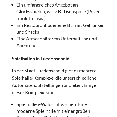
Ein umfangreiches Angebot an
Glücksspielen, wie z.B. Tischspiele (Poker,
Roulette usw.)
Ein Restaurant oder eine Bar mit Getränken
und Snacks
Eine Atmosphäre von Unterhaltung und
Abenteuer
Spielhallen in Luedenscheid
In der Stadt Luedenscheid gibt es mehrere
Spielhalle-Komplexe, die unterschiedliche
Automatenaufstellungen anbieten. Einige
dieser Komplexe sind:
Spielhallen-Waldschlösschen: Eine
moderne Spielhalle mit einer großen