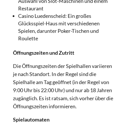
Auswahl von Slot-Maschinen und einem
Restaurant
Casino Luedenscheid: Ein großes
Glücksspiel-Haus mit verschiedenen
Spielen, darunter Poker-Tischen und
Roulette
Öffnungszeiten und Zutritt
Die Öffnungszeiten der Spielhallen variieren
je nach Standort. In der Regel sind die
Spielhalle am Tag geöffnet (in der Regel von
9:00 Uhr bis 22:00 Uhr) und nur ab 18 Jahren
zugänglich. Es ist ratsam, sich vorher über die
Öffnungszeiten informieren.
Spielautomaten