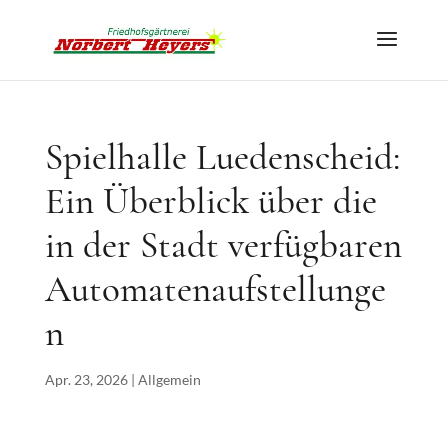
Spielhalle Luedenscheid:
Ein Überblick über die
in der Stadt verfügbaren
Automatenaufstellunge
n
Apr. 23, 2026
|
Allgemein