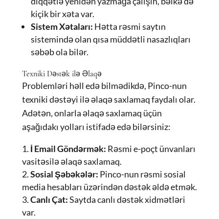
diqqətlə yenidən yazmağa çalışın, bəlkə də
kiçik bir xəta var.
Sistem Xətaları:
Hətta rəsmi saytın
sistemində olan qısa müddətli nasazlıqları
səbəb ola bilər.
Texniki Dəstək ilə Əlaqə
Problemləri həll edə bilmədikdə, Pinco-nun
texniki dəstəyi ilə əlaqə saxlamaq faydalı olar.
Adətən, onlarla əlaqə saxlamaq üçün
aşağıdakı yolları istifadə edə bilərsiniz:
İ Email Göndərmək:
Rəsmi e-poçt ünvanları
vasitəsilə əlaqə saxlamaq.
Sosial Şəbəkələr:
Pinco-nun rəsmi sosial
media hesabları üzərindən dəstək əldə etmək.
Canlı Çat:
Saytda canlı dəstək xidmətləri
var.