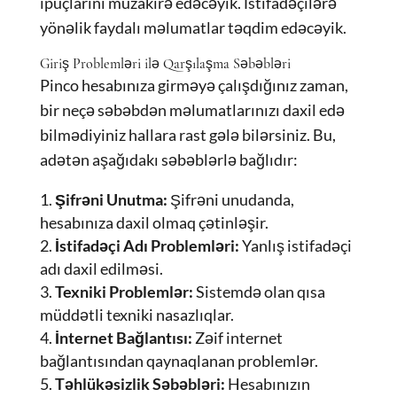
ipuçlarını müzakirə edəcəyik. İstifadəçilərə
yönəlik faydalı məlumatlar təqdim edəcəyik.
Giriş Problemləri ilə Qarşılaşma Səbəbləri
Pinco hesabınıza girməyə çalışdığınız zaman,
bir neçə səbəbdən məlumatlarınızı daxil edə
bilmədiyiniz hallara rast gələ bilərsiniz. Bu,
adətən aşağıdakı səbəblərlə bağlıdır:
Şifrəni Unutma:
Şifrəni unudanda,
hesabınıza daxil olmaq çətinləşir.
İstifadəçi Adı Problemləri:
Yanlış istifadəçi
adı daxil edilməsi.
Texniki Problemlər:
Sistemdə olan qısa
müddətli texniki nasazlıqlar.
İnternet Bağlantısı:
Zəif internet
bağlantısından qaynaqlanan problemlər.
Təhlükəsizlik Səbəbləri:
Hesabınızın