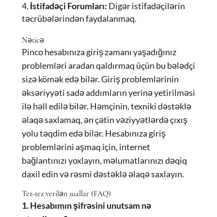
İstifadəçi Forumları:
Digər istifadəçilərin
təcrübələrindən faydalanmaq.
Nəticə
Pinco hesabınıza giriş zamanı yaşadığınız
problemləri aradan qaldırmaq üçün bu bələdçi
sizə kömək edə bilər. Giriş problemlərinin
əksəriyyəti sadə addımların yerinə yetirilməsi
ilə həll edilə bilər. Həmçinin, texniki dəstəklə
əlaqə saxlamaq, ən çətin vəziyyətlərdə çıxış
yolu təqdim edə bilər. Hesabınıza giriş
problemlərini aşmaq için, internet
bağlantınızı yoxlayın, məlumatlarınızı dəqiq
daxil edin və rəsmi dəstəklə əlaqə saxlayın.
Tez-tez verilən suallar (FAQ)
1. Hesabımın şifrəsini unutsam nə