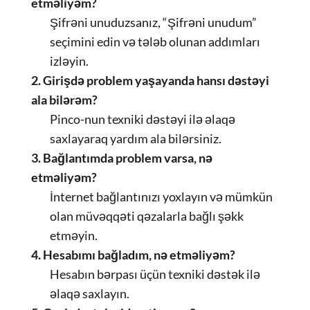
etməliyəm?
Şifrəni unuduzsanız, “Şifrəni unudum”
seçimini edin və tələb olunan addımları
izləyin.
2. Girişdə problem yaşayanda hansı dəstəyi
ala bilərəm?
Pinco-nun texniki dəstəyi ilə əlaqə
saxlayaraq yardım ala bilərsiniz.
3. Bağlantımda problem varsa, nə
etməliyəm?
İnternet bağlantınızı yoxlayın və mümkün
olan müvəqqəti qəzalarla bağlı şəkk
etməyin.
4. Hesabımı bağladım, nə etməliyəm?
Hesabın bərpası üçün texniki dəstək ilə
əlaqə saxlayın.