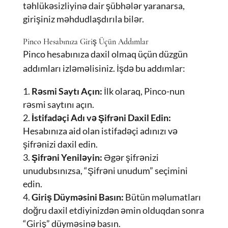
təhlükəsizliyinə dair şübhələr yaranarsa,
girişiniz məhdudlaşdırıla bilər.
Pinco Hesabınıza Giriş Üçün Addımlar
Pinco hesabınıza daxil olmaq üçün düzgün
addımları izləməlisiniz. İşdə bu addımlar:
Rəsmi Saytı Açın:
İlk olaraq, Pinco-nun
rəsmi saytını açın.
İstifadəçi Adı və Şifrəni Daxil Edin:
Hesabınıza aid olan istifadəçi adınızı və
şifrənizi daxil edin.
Şifrəni Yeniləyin:
Əgər şifrənizi
unudubsınızsa, “Şifrəni unudum” seçimini
edin.
Giriş Düyməsini Basın:
Bütün məlumatları
doğru daxil etdiyinizdən əmin olduqdan sonra
“Giriş” düyməsinə basın.