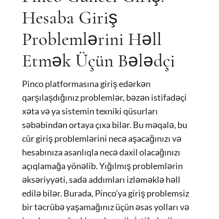
Hesaba Giriş
Problemlərini Həll
Etmək Üçün Bələdçi
Pinco platformasına giriş edərkən
qarşılaşdığınız problemlər, bəzən istifadəçi
xəta və ya sistemin texniki qüsurları
səbəbindən ortaya çıxa bilər. Bu məqalə, bu
cür giriş problemlərini necə aşacağınızı və
hesabınıza asanlıqla necə daxil olacağınızı
açıqlamağa yönəlib. Yığılmış problemlərin
əksəriyyəti, sadə addımları izləməklə həll
edilə bilər. Burada, Pinco’ya giriş problemsiz
bir təcrübə yaşamağınız üçün əsas yolları və