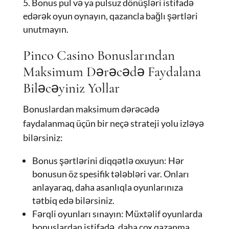
Bonus pul və ya pulsuz dönüşləri istifadə
edərək oyun oynayın, qazancla bağlı şərtləri
unutmayın.
Pinco Casino Bonuslarından
Maksimum Dərəcədə Faydalana
Biləcəyiniz Yollar
Bonuslardan maksimum dərəcədə
faydalanmaq üçün bir neçə strateji yolu izləyə
bilərsiniz:
Bonus şərtlərini diqqətlə oxuyun: Hər
bonusun öz spesifik tələbləri var. Onları
anlayaraq, daha asanlıqla oyunlarınıza
tətbiq edə bilərsiniz.
Fərqli oyunları sınayın: Müxtəlif oyunlarda
bonuslardan istifadə, daha çox qazanma