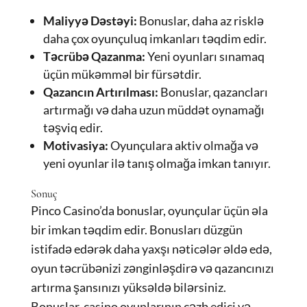
Maliyyə Dəstəyi:
Bonuslar, daha az risklə
daha çox oyunçuluq imkanları təqdim edir.
Təcrübə Qazanma:
Yeni oyunları sınamaq
üçün mükəmməl bir fürsətdir.
Qazancın Artırılması:
Bonuslar, qazancları
artırmağı və daha uzun müddət oynamağı
təşviq edir.
Motivasiya:
Oyunçulara aktiv olmağa və
yeni oyunlar ilə tanış olmağa imkan tanıyır.
Sonuç
Pinco Casino’da bonuslar, oyunçular üçün əla
bir imkan təqdim edir. Bonusları düzgün
istifadə edərək daha yaxşı nəticələr əldə edə,
oyun təcrübənizi zənginləşdirə və qazancınızı
artırma şansınızı yüksəldə bilərsiniz.
Bonuslar, casino oyunlarının cəzb edici və