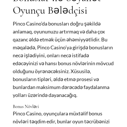
Oyunçu Bələdçisi
Pinco Casino’da bonusları doğru şəkildə
anlamaq, oyununuzu artırmaq və daha çox
qazanc əldə etmək üçün əhəmiyyətlidir. Bu
məqalədə, Pinco Casino’ya girişdə bonusların
necə işlədiyini, onları necə istifadə
edəcəyinizi və hansı bonus növlərinin mövcud
olduğunu öyrənəcəksiniz. Xüsusilə,
bonusların tipləri, əldə etmə prosesi və
bunlardan maksimum dərəcədə faydalanma
yolları üzərində dayanacağıq.
Bonus Növləri
Pinco Casino, oyunçulara müxtəlif bonus
növləri təqdim edir, bunlar oyun təcrübənizi