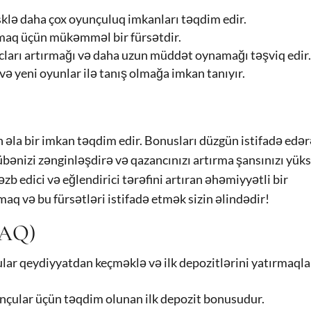
sklə daha çox oyunçuluq imkanları təqdim edir.
amaq üçün mükəmməl bir fürsətdir.
cları artırmağı və daha uzun müddət oynamağı təşviq edir
ə yeni oyunlar ilə tanış olmağa imkan tanıyır.
 əla bir imkan təqdim edir. Bonusları düzgün istifadə edə
übənizi zənginləşdirə və qazancınızı artırma şansınızı yük
əzb edici və eğlendirici tərəfini artıran əhəmiyyətli bir
aq və bu fürsətləri istifadə etmək sizin əlindədir!
(FAQ)
lar qeydiyyatdan keçməklə və ilk depozitlərini yatırmaqla
nçular üçün təqdim olunan ilk depozit bonusudur.