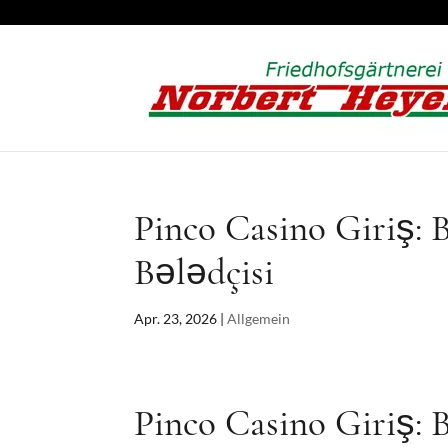
Pinco Casino Giriş: 
Bələdçisi
Apr. 23, 2026
|
Allgemein
Pinco Casino Giriş: 