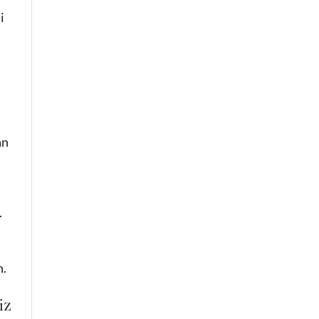
i
an
.
n.
iz