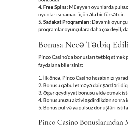
Free Spins:
Müəyyən oyunlarda pulsuz 
oyunları sınamaq üçün əla bir fürsətdir.
Sadakat Proqramları:
Davamlı oyunçul
proqramlar oyunçulara daha çox deyil, 
Bonusa Necə Tətbiq Edili
Pinco Casino’da bonusları tətbiq etmək 
faydalana bilərsiniz:
İlk öncə, Pinco Casino hesabınızı yarad
Bonusu qəbul etməyə dair şərtləri diq
Əgər qeydiyyat bonusu əldə etmək istəy
Bonusunuzu aktivləşdirdikdən sonra is
Bonus pul və ya pulsuz dönüşləri istif
Pinco Casino Bonuslarından