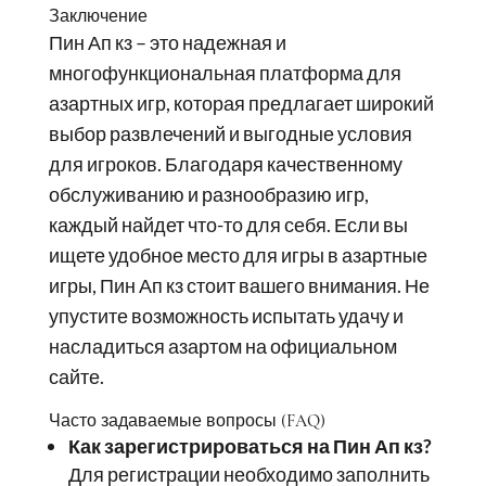
Заключение
Пин Ап кз – это надежная и
многофункциональная платформа для
азартных игр, которая предлагает широкий
выбор развлечений и выгодные условия
для игроков. Благодаря качественному
обслуживанию и разнообразию игр,
каждый найдет что-то для себя. Если вы
ищете удобное место для игры в азартные
игры, Пин Ап кз стоит вашего внимания. Не
упустите возможность испытать удачу и
насладиться азартом на официальном
сайте.
Часто задаваемые вопросы (FAQ)
Как зарегистрироваться на Пин Ап кз?
Для регистрации необходимо заполнить