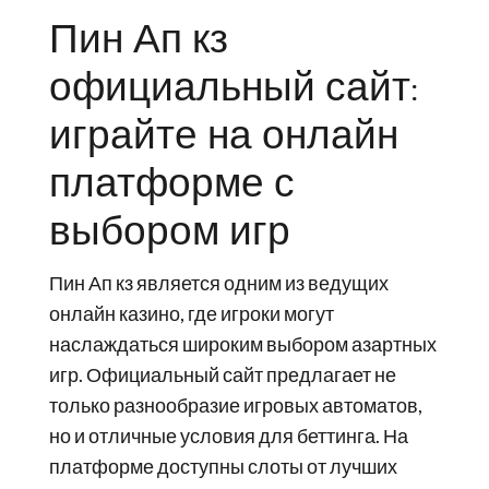
Пин Ап кз
официальный сайт:
играйте на онлайн
платформе с
выбором игр
Пин Ап кз является одним из ведущих
онлайн казино, где игроки могут
наслаждаться широким выбором азартных
игр. Официальный сайт предлагает не
только разнообразие игровых автоматов,
но и отличные условия для беттинга. На
платформе доступны слоты от лучших