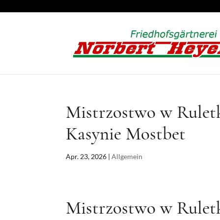
Mistrzostwo w Rulet
Kasynie Mostbet
Apr. 23, 2026
|
Allgemein
Mistrzostwo w Rulet