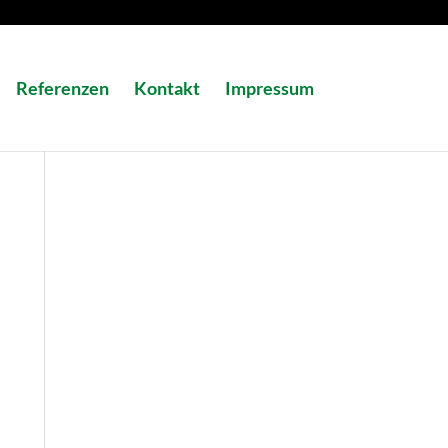
Referenzen
Kontakt
Impressum