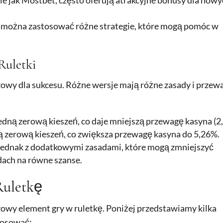
ie jak Mostbet, często oferują atrakcyjne bonusy dla now
, można zastosować różne strategie, które mogą pomóc w
Ruletki
czowy dla sukcesu. Różne wersje mają różne zasady i przew
jedną zerową kieszeń, co daje mniejszą przewagę kasyna (2
zerową kieszeń, co zwiększa przewagę kasyna do 5,26%.
jednak z dodatkowymi zasadami, które mogą zmniejszyć
dach na równe szanse.
Ruletkę
zowy element gry w ruletkę. Poniżej przedstawiamy kilka
stosować: