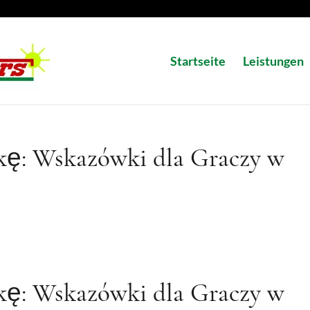
Startseite
Leistungen
kę: Wskazówki dla Graczy w
kę: Wskazówki dla Graczy w