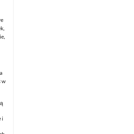
we
k,
ie,
ra
ć w
ką
 i