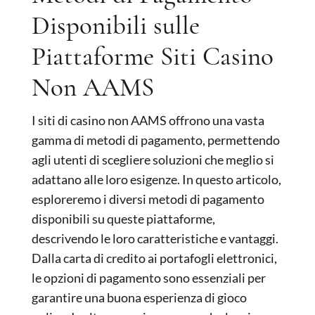
Disponibili sulle
Piattaforme Siti Casino
Non AAMS
I siti di casino non AAMS offrono una vasta
gamma di metodi di pagamento, permettendo
agli utenti di scegliere soluzioni che meglio si
adattano alle loro esigenze. In questo articolo,
esploreremo i diversi metodi di pagamento
disponibili su queste piattaforme,
descrivendo le loro caratteristiche e vantaggi.
Dalla carta di credito ai portafogli elettronici,
le opzioni di pagamento sono essenziali per
garantire una buona esperienza di gioco