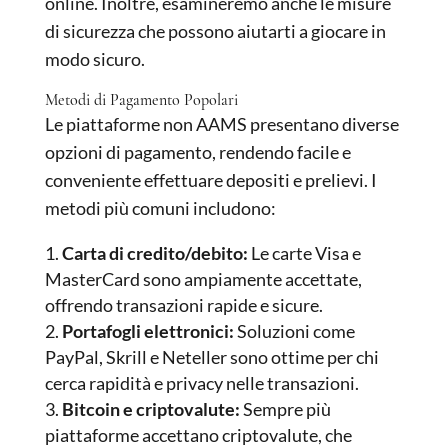
online. Inoltre, esamineremo anche le misure
di sicurezza che possono aiutarti a giocare in
modo sicuro.
Metodi di Pagamento Popolari
Le piattaforme non AAMS presentano diverse
opzioni di pagamento, rendendo facile e
conveniente effettuare depositi e prelievi. I
metodi più comuni includono:
Carta di credito/debito:
Le carte Visa e
MasterCard sono ampiamente accettate,
offrendo transazioni rapide e sicure.
Portafogli elettronici:
Soluzioni come
PayPal, Skrill e Neteller sono ottime per chi
cerca rapidità e privacy nelle transazioni.
Bitcoin e criptovalute:
Sempre più
piattaforme accettano criptovalute, che