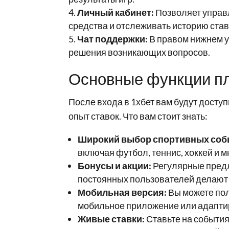
Личный кабинет:
Позволяет управ
средства и отслеживать историю став
Чат поддержки:
В правом нижнем у
решения возникающих вопросов.
Основные функции 
После входа в 1хбет вам будут дост
опыт ставок. Что вам стоит знать:
Широкий выбор спортивных соб
включая футбол, теннис, хоккей и м
Бонусы и акции:
Регулярные предл
постоянных пользователей делают
Мобильная версия:
Вы можете пол
мобильное приложение или адапти
Живые ставки:
Ставьте на события