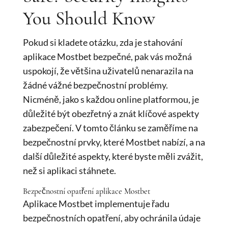
You Should Know
Pokud si kladete otázku, zda je stahování
aplikace Mostbet bezpečné, pak vás možná
uspokojí, že většina uživatelů nenarazila na
žádné vážné bezpečnostní problémy.
Nicméně, jako s každou online platformou, je
důležité být obezřetný a znát klíčové aspekty
zabezpečení. V tomto článku se zaměříme na
bezpečnostní prvky, které Mostbet nabízí, a na
další důležité aspekty, které byste měli zvážit,
než si aplikaci stáhnete.
Bezpečnostní opatření aplikace Mostbet
Aplikace Mostbet implementuje řadu
bezpečnostních opatření, aby ochránila údaje