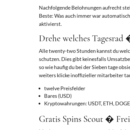
Nachfolgende Belohnungen aufrecht stehe
Beste: Was auch immer war automatisch 
aktivierst.
Drehe welches Tagesrad 
Alle twenty-two Stunden kannst du welc
schutzen. Dies gibt keinesfalls Umsatzb
so wie haufig du bei der Sieben tage obs
weiters klicke inoffizieller mitarbeiter 
twelve Preisfelder
Bares (USD)
Kryptowahrungen: USDT, ETH, DOGE,
Gratis Spins Scout � Fre