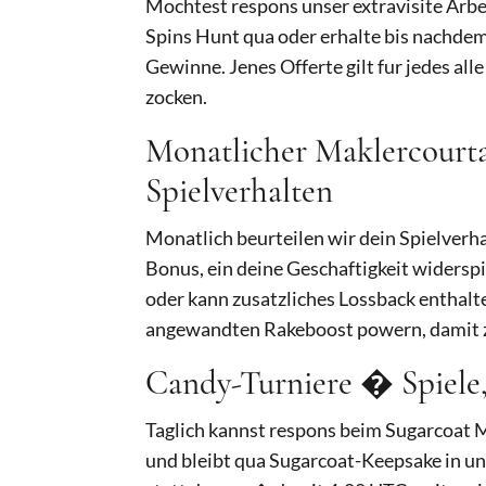
Mochtest respons unser extravisite Arbe
Spins Hunt qua oder erhalte bis nachdem
Gewinne. Jenes Offerte gilt fur jedes all
zocken.
Monatlicher Maklercour
Spielverhalten
Monatlich beurteilen wir dein Spielve
Bonus, ein deine Geschaftigkeit widersp
oder kann zusatzliches Lossback enthalte
angewandten Rakeboost powern, damit z
Candy-Turniere � Spiele,
Taglich kannst respons beim Sugarcoat Ma
und bleibt qua Sugarcoat-Keepsake in uns