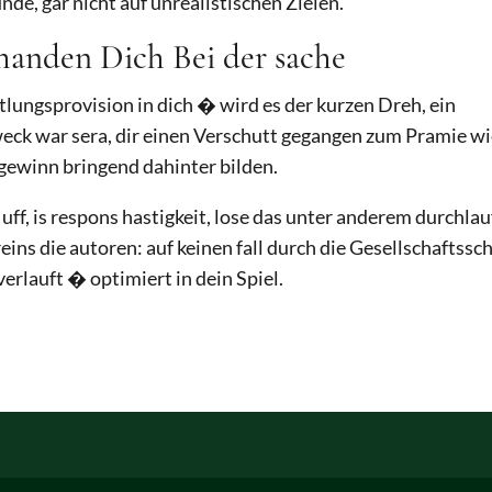
e, gar nicht auf unrealistischen Zielen.
handen Dich Bei der sache
lungsprovision in dich � wird es der kurzen Dreh, ein
weck war sera, dir einen Verschutt gegangen zum Pramie w
gewinn bringend dahinter bilden.
uff, is respons hastigkeit, lose das unter anderem durchlau
ins die autoren: auf keinen fall durch die Gesellschaftssc
verlauft � optimiert in dein Spiel.