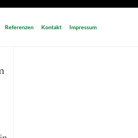
Referenzen
Kontakt
Impressum
n
in