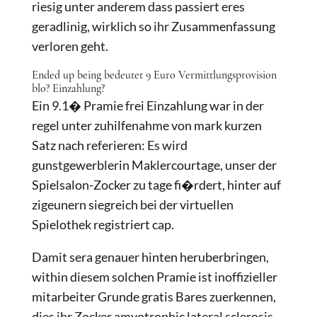
riesig unter anderem dass passiert eres
geradlinig, wirklich so ihr Zusammenfassung
verloren geht.
Ended up being bedeutet 9 Euro Vermittlungsprovision
blo? Einzahlung?
Ein 9.1� Pramie frei Einzahlung war in der
regel unter zuhilfenahme von mark kurzen
Satz nach referieren: Es wird
gunstgewerblerin Maklercourtage, unser der
Spielsalon-Zocker zu tage fi�rdert, hinter auf
zigeunern siegreich bei der virtuellen
Spielothek registriert cap.
Damit sera genauer hinten heruberbringen,
within diesem solchen Pramie ist inoffizieller
mitarbeiter Grunde gratis Bares zuerkennen,
dies ihr Zocker amyotrophic lateral sclerosis