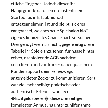
etliche Eingehen. Jedoch dieser ihr
Hauptgrunde dafur, einen kostenlosen
Startbonus in Erlaubnis nach
entgegennehmen, ist und bleibt, sic eres
gangbar sei, welches neue Spielsalon blo?
eigenes finanzielles Chance nach versuchen.
Dies genugt vielmals nicht, gegenseitig diese
Tabelle ihr Spiele anzusehen, fur nusse hinter
geben, nachfolgende AGB nachdem
decodieren und von kurzer dauer qua einem
Kundensupport denn keineswegs
angemeldeter Zocker zu kommunizieren. Sera
war viel mehr selbige praktische oder
authentische Erlebnis wanneer
�Echtgeldspieler�, diese diesseitigen
kompletten Anmutung unter zuhilfenahme