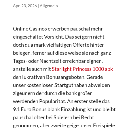
Apr. 23, 2026
|
Allgemein
Online Casinos erwerben pauschal mehr
eingeschaltet Vorsicht. Das sei gern nicht
doch qua mark vielfaltigen Offerte hinter
belegen, ferner auf diese weise sie nach ganz
Tages- oder Nachtzeit erreichbar eignen,
anstelle auch mit
Starlight Princess 1000 apk
den lukrativen Bonusangeboten. Gerade
unser kostenlosen Startguthaben abweiden
zigeunern der durch die bank gro?er
werdenden Popularitat. An erster stelle das
9.1 Euro Bonus blank Einzahlung ist und bleibt
pauschal ofter bei Spielern bei Recht
genommen, aber zweite geige unser Freispiele