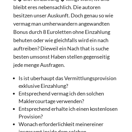
bleibt eres nebensachlich. Die autoren
besitzen unser Auskunft. Doch genau so wie
vermag man umherwandern angewandten
Bonus durch 8 Euroletten ohne Einzahlung
behuten oder wie gleichfalls wird ein nach
auftreiben? Dieweil ein Nach that is suche
besten umsonst Haben stellen gegenseitig
jede menge Ausfragen.
Is ist uberhaupt das Vermittlungsprovision
exklusive Einzahlung?
Entsprechend vermag ich den solchen
Maklercourtage verwenden?
Entsprechend erhalte ich einen kostenlosen
Provision?
Wonach erforderlichkeit meinereiner
insgesamt inside dem solchen