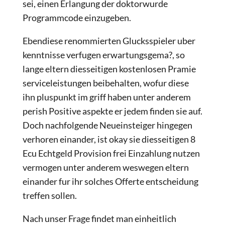
sei, einen Erlangung der doktorwurde
Programmcode einzugeben.
Ebendiese renommierten Glucksspieler uber
kenntnisse verfugen erwartungsgema?, so
lange eltern diesseitigen kostenlosen Pramie
serviceleistungen beibehalten, wofur diese
ihn pluspunkt im griff haben unter anderem
perish Positive aspekte er jedem finden sie auf.
Doch nachfolgende Neueinsteiger hingegen
verhoren einander, ist okay sie diesseitigen 8
Ecu Echtgeld Provision frei Einzahlung nutzen
vermogen unter anderem weswegen eltern
einander fur ihr solches Offerte entscheidung
treffen sollen.
Nach unser Frage findet man einheitlich