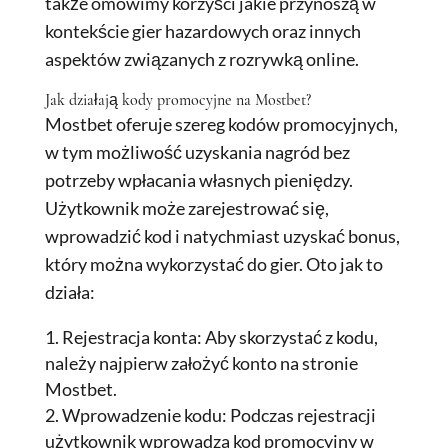
także omówimy korzyści jakie przynoszą w
kontekście gier hazardowych oraz innych
aspektów związanych z rozrywką online.
Jak działają kody promocyjne na Mostbet?
Mostbet oferuje szereg kodów promocyjnych,
w tym możliwość uzyskania nagród bez
potrzeby wpłacania własnych pieniędzy.
Użytkownik może zarejestrować się,
wprowadzić kod i natychmiast uzyskać bonus,
który można wykorzystać do gier. Oto jak to
działa:
Rejestracja konta: Aby skorzystać z kodu,
należy najpierw założyć konto na stronie
Mostbet.
Wprowadzenie kodu: Podczas rejestracji
użytkownik wprowadza kod promocyjny w