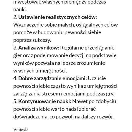
inwestować własnych pieniędzy podczas
nauki.
Ustawienie realistycznych celów:
Wyznaczenie sobie małych, osiągalnych celów
pomoże w budowaniu pewności siebie
poprzez sukcesy.
Analiza wyników:
Regularne przeglądanie
gier oraz podejmowanie decyzji na podstawie
wyników pozwala na lepsze zrozumienie
własnych umiejętności.
Dobre zarządzanie emocjami:
Uczucie
pewności siebie często wynika z umiejętności
zarządzania stresem i emocjami podczas gry.
Kontynuowanie nauki:
Nawet po zdobyciu
pewności siebie warto nadal zbierać
doświadczenia, co pozwoli na dalszy rozwój.
Wnioski