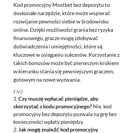
Kod promocyjny Mostbet bez depozytu to
doskonałe narzędzie, które może wspierać
rozwijanie pewności siebie w środowisku
online. Dzięki możliwości grania bez ryzyka
finansowego, gracze mogą zdobywać
doświadczenia i umiejętności, które są
kluczowe w osiąganiu sukcesów. Korzystanie z
takich bonusów może być pierwszym krokiem
w kierunku stania się pewniejszym graczem,
gotowym na nowe wyzwania.
FAQ
Czy muszę wpłacać pieniądze, aby
skorzystać z kodu promocyjnego?
Nie, kod
promocyjny bez depozytu pozwala na grę bez
konieczności wpłaty pieniędzy.
Jak mogę znaleźć kod promocyjny