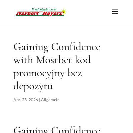
Gaining Confidence
with Mostbet kod
promocyjny bez
depozytu
Apr. 23, 2026
|
Allgemein
Gaining Confidence