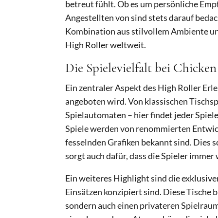
betreut fühlt. Ob es um persönliche Emp
Angestellten von sind stets darauf bedach
Kombination aus stilvollem Ambiente un
High Roller weltweit.
Die Spielevielfalt bei Chicke
Ein zentraler Aspekt des High Roller Erle
angeboten wird. Von klassischen Tischsp
Spielautomaten – hier findet jeder Spie
Spiele werden von renommierten Entwickl
fesselnden Grafiken bekannt sind. Dies s
sorgt auch dafür, dass die Spieler immer
Ein weiteres Highlight sind die exklusive
Einsätzen konzipiert sind. Diese Tische b
sondern auch einen privateren Spielrau