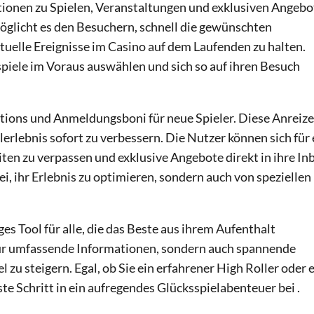
tionen zu Spielen, Veranstaltungen und exklusiven Angebo
öglicht es den Besuchern, schnell die gewünschten
tuelle Ereignisse im Casino auf dem Laufenden zu halten.
piele im Voraus auswählen und sich so auf ihren Besuch
tions und Anmeldungsboni für neue Spieler. Diese Anreize
lerlebnis sofort zu verbessern. Die Nutzer können sich für
en zu verpassen und exklusive Angebote direkt in ihre In
bei, ihr Erlebnis zu optimieren, sondern auch von speziellen
es Tool für alle, die das Beste aus ihrem Aufenthalt
nur umfassende Informationen, sondern auch spannende
l zu steigern. Egal, ob Sie ein erfahrener High Roller oder 
rste Schritt in ein aufregendes Glücksspielabenteuer bei .