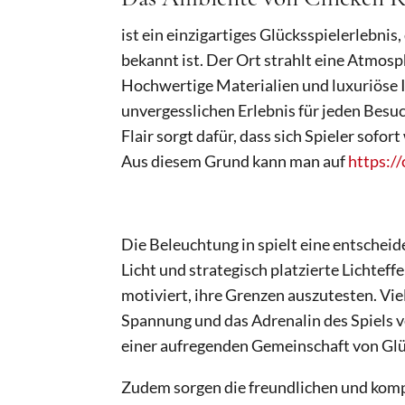
ist ein einzigartiges Glücksspielerlebni
bekannt ist. Der Ort strahlt eine Atmosp
Hochwertige Materialien und luxuriöse
unvergesslichen Erlebnis für jeden Bes
Flair sorgt dafür, dass sich Spieler sofo
Aus diesem Grund kann man auf
https://
Die Beleuchtung in spielt eine entschei
Licht und strategisch platzierte Lichteff
motiviert, ihre Grenzen auszutesten. Viel
Spannung und das Adrenalin des Spiels ver
einer aufregenden Gemeinschaft von Glü
Zudem sorgen die freundlichen und kompe