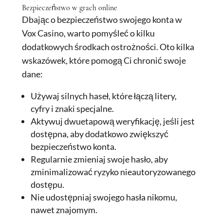
Bezpieczeństwo w grach online
Dbając o bezpieczeństwo swojego konta w
Vox Casino, warto pomyśleć o kilku
dodatkowych środkach ostrożności. Oto kilka
wskazówek, które pomogą Ci chronić swoje
dane:
Używaj silnych haseł, które łączą litery,
cyfry i znaki specjalne.
Aktywuj dwuetapową weryfikację, jeśli jest
dostępna, aby dodatkowo zwiększyć
bezpieczeństwo konta.
Regularnie zmieniaj swoje hasło, aby
zminimalizować ryzyko nieautoryzowanego
dostępu.
Nie udostępniaj swojego hasła nikomu,
nawet znajomym.