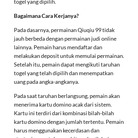
togel yang dipilih.
Bagaimana Cara Kerjanya?
Pada dasarnya, permainan Qiuqiu 99 tidak
jauh berbeda dengan permainan judi online
lainnya. Pemain harus mendaftar dan
melakukan deposit untuk memulai permainan.
Setelah itu, pemain dapat mengikuti taruhan
togel yang telah dipilih dan menempatkan
uang pada angka-angkanya.
Pada saat taruhan berlangsung, pemain akan
menerima kartu domino acak dari sistem.
Kartu ini terdiri dari kombinasi bilah-bilah
kartu domino dengan jumlah tertentu. Pemain
harus menggunakan kecerdasan dan