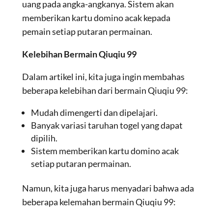
uang pada angka-angkanya. Sistem akan
memberikan kartu domino acak kepada
pemain setiap putaran permainan.
Kelebihan Bermain Qiuqiu 99
Dalam artikel ini, kita juga ingin membahas
beberapa kelebihan dari bermain Qiuqiu 99:
Mudah dimengerti dan dipelajari.
Banyak variasi taruhan togel yang dapat
dipilih.
Sistem memberikan kartu domino acak
setiap putaran permainan.
Namun, kita juga harus menyadari bahwa ada
beberapa kelemahan bermain Qiuqiu 99: