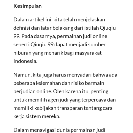
Kesimpulan
Dalam artikel ini, kita telah menjelaskan
definisi dan latar belakang dari istilah Qiuqiu
99. Pada dasarnya, permainan judi online
seperti Qiuqiu 99 dapat menjadi sumber
hiburan yang menarik bagi masyarakat
Indonesia.
Namun, kita juga harus menyadari bahwa ada
beberapa kelemahan dan risiko bermain
perjudian online. Oleh karena itu, penting
untuk memilih agen judi yang terpercaya dan
memiliki kebijakan transparan tentang cara
kerja sistem mereka.
Dalam menavigasi dunia permainan judi